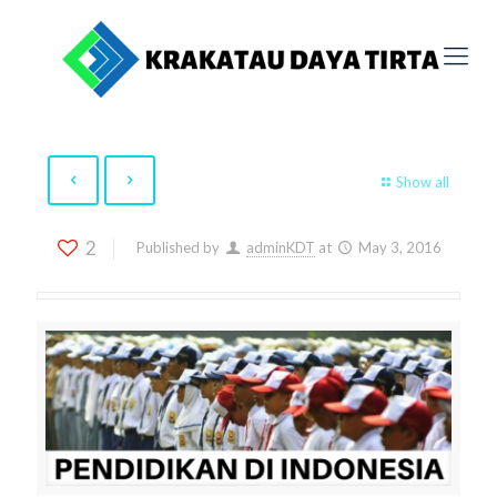
Show all
2
Published by
adminKDT
at
May 3, 2016