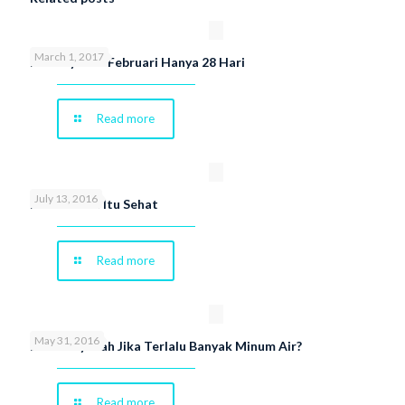
March 1, 2017
Ini Penyebab Februari Hanya 28 Hari
Read more
July 13, 2016
Memaafkan Itu Sehat
Read more
May 31, 2016
Berbahayakah Jika Terlalu Banyak Minum Air?
Read more