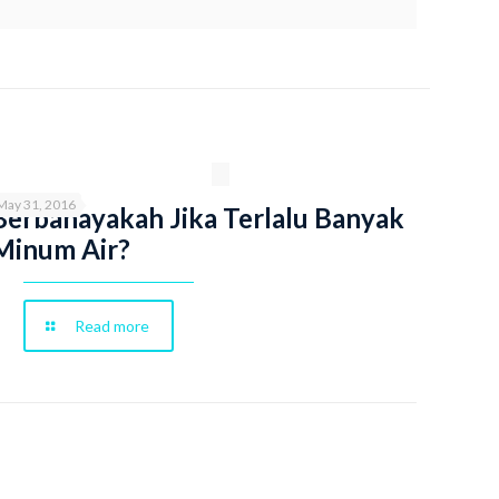
May 31, 2016
Berbahayakah Jika Terlalu Banyak
Minum Air?
Read more