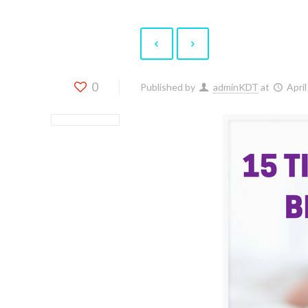
0
Published by
adminKDT
at
Apri