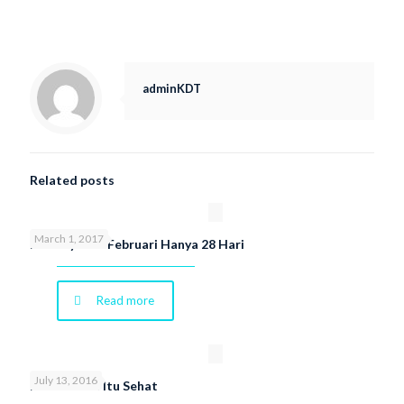
adminKDT
Related posts
March 1, 2017
Ini Penyebab Februari Hanya 28 Hari
Read more
July 13, 2016
Memaafkan Itu Sehat