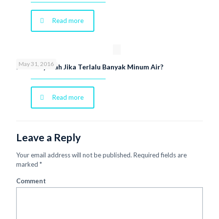
Read more
May 31, 2016
Berbahayakah Jika Terlalu Banyak Minum Air?
Read more
Leave a Reply
Your email address will not be published.
Required fields are
marked
*
Comment