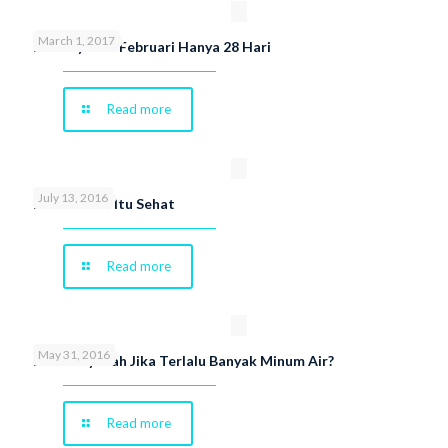
March 1, 2017
Ini Penyebab Februari Hanya 28 Hari
Read more
July 13, 2016
Memaafkan Itu Sehat
Read more
May 31, 2016
Berbahayakah Jika Terlalu Banyak Minum Air?
Read more