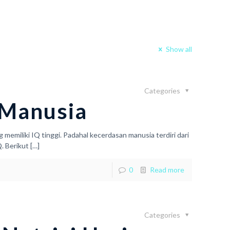
Show all
Categories
 Manusia
memiliki IQ tinggi. Padahal kecerdasan manusia terdiri dari
. Berikut
[…]
0
Read more
Categories