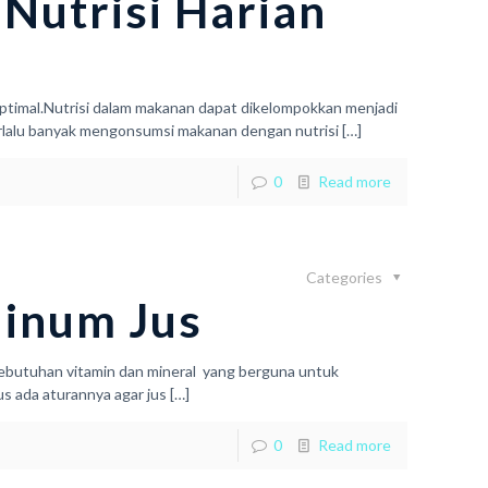
 Nutrisi Harian
ptimal.Nutrisi dalam makanan dapat dikelompokkan menjadi
 Terlalu banyak mengonsumsi makanan dengan nutrisi
[…]
0
Read more
Categories
Minum Jus
butuhan vitamin dan mineral yang berguna untuk
s ada aturannya agar jus
[…]
0
Read more