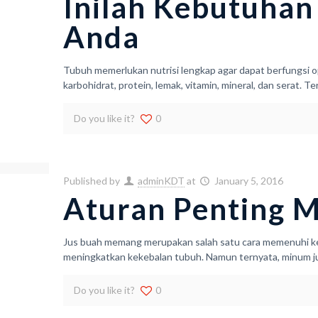
Inilah Kebutuhan
Anda
Tubuh memerlukan nutrisi lengkap agar dapat berfungsi o
karbohidrat, protein, lemak, vitamin, mineral, dan serat.
Do you like it?
0
Published by
adminKDT
at
January 5, 2016
Aturan Penting 
Jus buah memang merupakan salah satu cara memenuhi ke
meningkatkan kekebalan tubuh. Namun ternyata, minum ju
Do you like it?
0