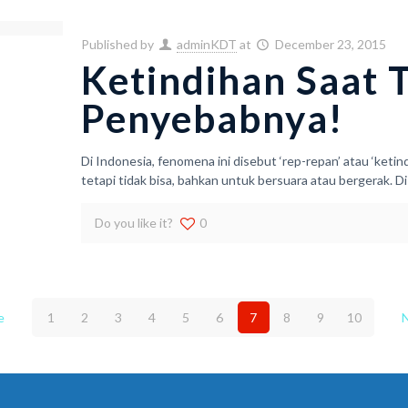
Published by
adminKDT
at
December 23, 2015
Ketindihan Saat T
Penyebabnya!
Di Indonesia, fenomena ini disebut ‘rep-repan’ atau ‘ketin
tetapi tidak bisa, bahkan untuk bersuara atau bergerak. Di
Do you like it?
0
e
1
2
3
4
5
6
7
8
9
10