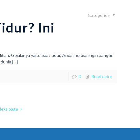
Categories
idur? Ini
dihan’. Gejalanya yaitu Saat tidur, Anda merasa ingin bangun
 dunia
[…]
0
Read more
Next page